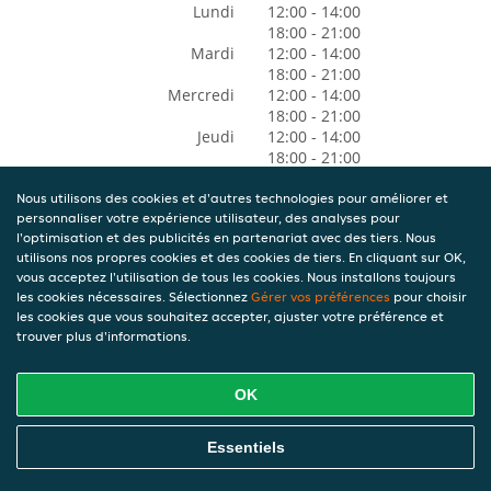
Lundi
12:00 - 14:00
18:00 - 21:00
Mardi
12:00 - 14:00
18:00 - 21:00
Mercredi
12:00 - 14:00
18:00 - 21:00
Jeudi
12:00 - 14:00
18:00 - 21:00
Vendredi
12:00 - 14:00
18:00 - 21:00
Nous utilisons des cookies et d'autres technologies pour améliorer et
personnaliser votre expérience utilisateur, des analyses pour
Samedi
12:00 - 14:00
l'optimisation et des publicités en partenariat avec des tiers. Nous
18:00 - 21:00
utilisons nos propres cookies et des cookies de tiers. En cliquant sur OK,
Dimanche
Fermé
vous acceptez l'utilisation de tous les cookies. Nous installons toujours
les cookies nécessaires. Sélectionnez
Gérer vos préférences
pour choisir
les cookies que vous souhaitez accepter, ajuster votre préférence et
trouver plus d'informations.
OK
Essentiels